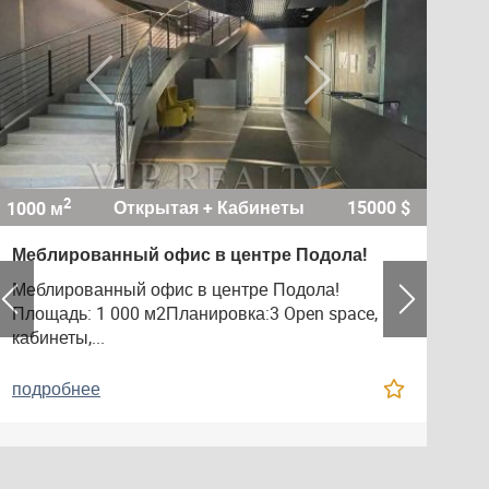
2
Открытая + Кабинеты
15000 $
1000 м
10
Меблированный офис в центре Подола!
С
К
Меблированный офис в центре Подола!
Площадь: 1 000 м2Планировка:3 Open space,
Ст
кабинеты,...
А
до
подробнее
п