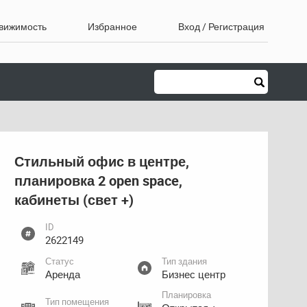
движимость
Избранное
Вход / Регистрация
Стильный офис в центре,
планировка 2 open space,
кабинеты (свет +)
ID
2622149
Статус
Тип здания
Аренда
Бизнес центр
Планировка
Тип помещения