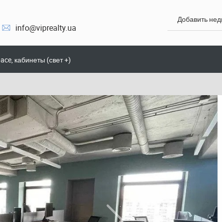
Добавить не
info@viprealty.ua
ce, кабинеты (свет +)